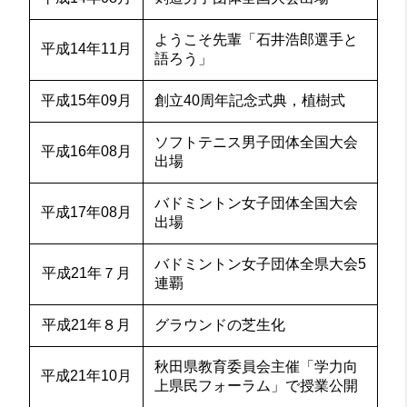
ようこそ先輩「石井浩郎選手と
平成14年11月
語ろう」
平成15年09月
創立40周年記念式典，植樹式
ソフトテニス男子団体全国大会
平成16年08月
出場
バドミントン女子団体全国大会
平成17年08月
出場
バドミントン女子団体全県大会5
平成21年７月
連覇
平成21年８月
グラウンドの芝生化
秋田県教育委員会主催「学力向
平成21年10月
上県民フォーラム」で授業公開