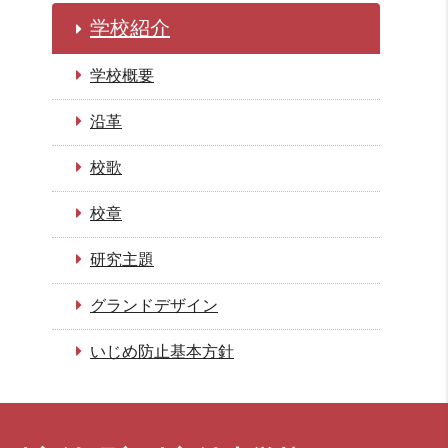
学校紹介
学校概要
沿革
校歌
校章
研究主題
グランドデザイン
いじめ防止基本方針