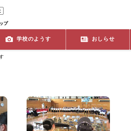
大
ップ
学校のようす
おしらせ
す