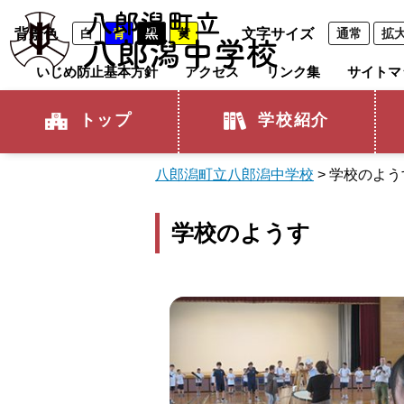
背景色
白
青
黒
黄
文字サイズ
通常
拡
いじめ防止基本方針
アクセス
リンク集
サイトマ
トップ
学校紹介
八郎潟町立八郎潟中学校
>
学校のよう
学校のようす