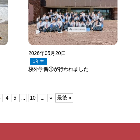
2026年05月20日
1年生
校外学習①が行われました
最後 »
3
4
5
...
10
...
»