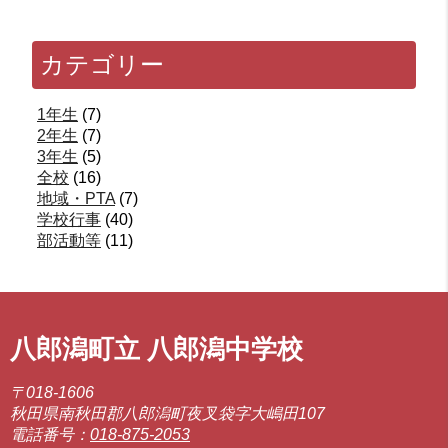
カテゴリー
1年生
(7)
2年生
(7)
3年生
(5)
全校
(16)
地域・PTA
(7)
学校行事
(40)
部活動等
(11)
八郎潟町立 八郎潟中学校
〒018-1606
秋田県南秋田郡八郎潟町夜叉袋字大嶋田107
電話番号：
018-875-2053