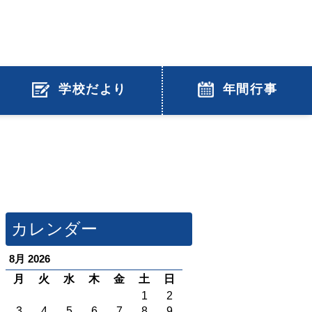
学校だより
年間行事
カレンダー
8月 2026
月
火
水
木
金
土
日
1
2
3
4
5
6
7
8
9