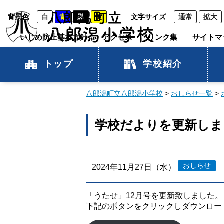
背景色
白
青
黒
黄
文字サイズ
通常
拡大
いじめ防止基本方針
アクセス
リンク集
サイトマ
トップ
学校紹介
八郎潟町立八郎潟小学校
>
おしらせ一覧
>
学校だよりを更新しま
おしらせ
2024年11月27日（水）
「うたせ」12月号を更新致しました。
下記のボタンをクリックしダウンロー