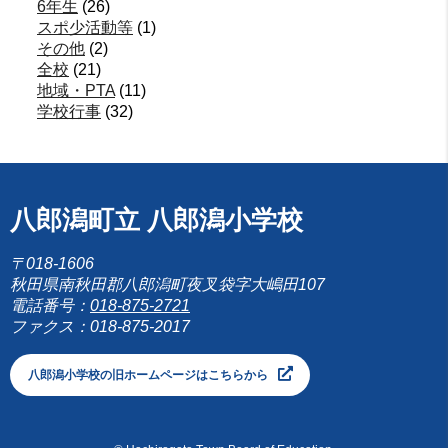
6年生
(26)
スポ少活動等
(1)
その他
(2)
全校
(21)
地域・PTA
(11)
学校行事
(32)
八郎潟町立 八郎潟小学校
〒018-1606
秋田県南秋田郡八郎潟町夜叉袋字大嶋田107
電話番号：
018-875-2721
ファクス：018-875-2017
八郎潟小学校の旧ホームページはこちらから