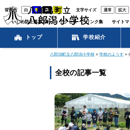
背景色
白
青
黒
黄
文字サイズ
通常
拡大
いじめ防止基本方針
アクセス
リンク集
サイトマ
トップ
学校紹介
八郎潟町立八郎潟小学校
>
学校のようす
>
全校の記事一覧