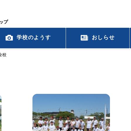
ップ
学校のようす
おしらせ
全校