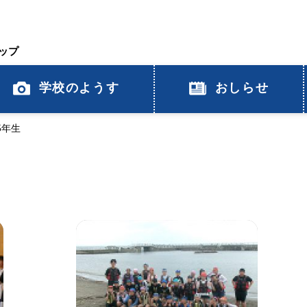
ップ
学校のようす
おしらせ
5年生