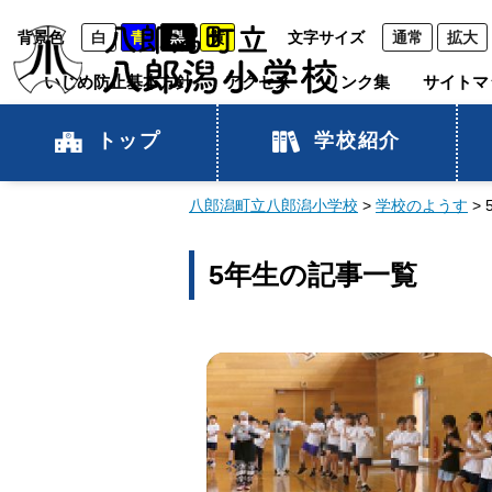
背景色
白
青
黒
黄
文字サイズ
通常
拡大
いじめ防止基本方針
アクセス
リンク集
サイトマ
トップ
学校紹介
八郎潟町立八郎潟小学校
>
学校のようす
>
5年生の記事一覧