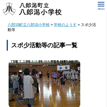
MENU
八郎潟町立八郎潟小学校
>
学校のようす
>
スポ少活
動等
スポ少活動等の記事一覧