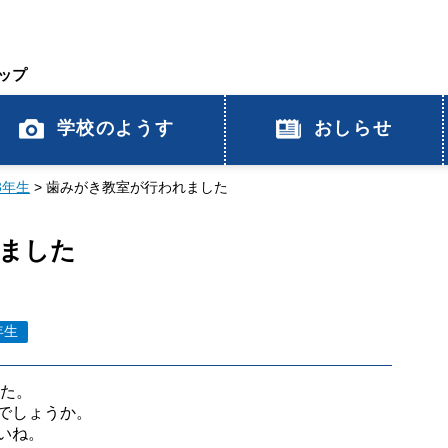
ップ
学校のようす
おしらせ
3年生
>
歯みがき教室が行われました
ました
年生
した。
でしょうか。
いね。