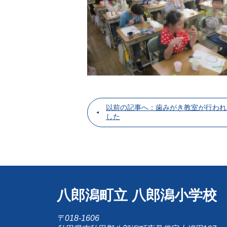
以前の記事へ：歯みがき教室が行われ
した
八郎潟町立 八郎潟小学校
〒018-1606