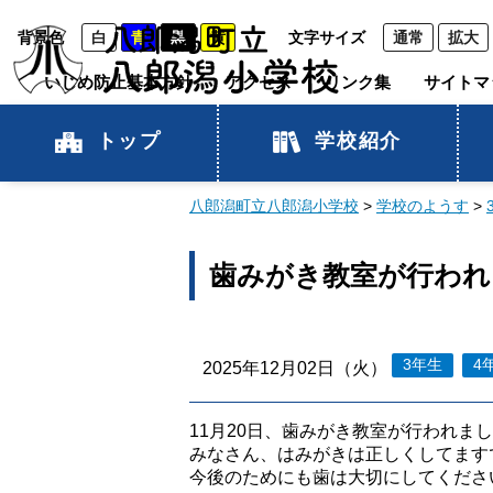
背景色
白
青
黒
黄
文字サイズ
通常
拡大
いじめ防止基本方針
アクセス
リンク集
サイトマ
トップ
学校紹介
八郎潟町立八郎潟小学校
>
学校のようす
>
歯みがき教室が行われ
3年生
4
2025年12月02日（火）
11月20日、歯みがき教室が行われま
みなさん、はみがきは正しくしてます
今後のためにも歯は大切にしてくださ